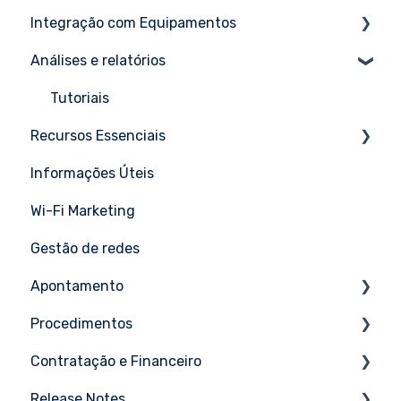
Integração com Equipamentos
Análises e relatórios
Aruba
Cambium
Tutoriais
Recursos Essenciais
Cisco
Informações Úteis
Draytek
Tutoriais
Wi-Fi Marketing
EdgeCore
Gestão de redes
Extreme Networks
Apontamento
Fortigate
Procedimentos
GrandStream
Tutoriais
Contratação e Financeiro
Huawei
Tutoriais
Release Notes
Intelbras
Tutoriais