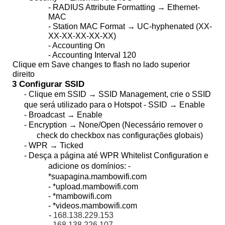
- RADIUS Attribute Formatting → Ethernet-
MAC
- Station MAC Format → UC-hyphenated (XX-
XX-XX-XX-XX-XX)
- Accounting On
- Accounting Interval 120
Clique em Save changes to flash no lado superior
direito
3 Configurar SSID
Clique em SSID → SSID Management, crie o SSID
-
que será utilizado para o Hotspot - SSID → Enable
- Broadcast → Enable
- Encryption → None/Open (Necessário remover o
check do checkbox nas configurações globais)
- WPR → Ticked
- Desça a página até WPR Whitelist Configuration e
adicione os domínios: -
*suapagina.mambowifi.com
- *upload.mambowifi.com
- *mambowifi.com
- *videos.mambowifi.com
-
168.138.229.153
- 168.138.226.107