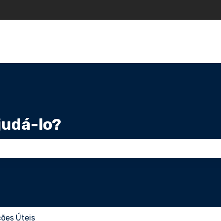
 para traduções
udá-lo?
 de pesquisa está em branco.
ões Úteis