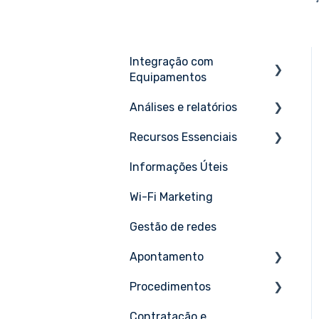
Integração com
Equipamentos
Análises e relatórios
Aruba
Recursos Essenciais
Cambium
Tutoriais
Informações Úteis
Cisco
Tutoriais
Wi-Fi Marketing
Draytek
Gestão de redes
EdgeCore
Apontamento
Extreme Networks
Procedimentos
Fortigate
Tutoriais
Contratação e
GrandStream
Tutoriais