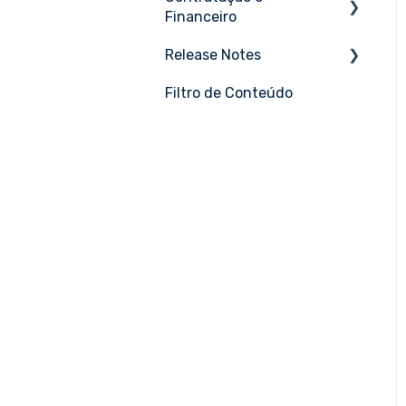
Financeiro
Huawei
Release Notes
Tutoriais
Intelbras
Filtro de Conteúdo
Maio 2026
Mikrotik
Abril 2026
Motorola Wing (Extreme)
Março 2026
NetExperience
Fevereiro 2026
Pfsense
Janeiro 2026
Ruckus
Dezembro 2025
Ruijie | Reyee
Novembro 2025
Teltonika
Outubro 2025
Tp-link
Setembro 2025