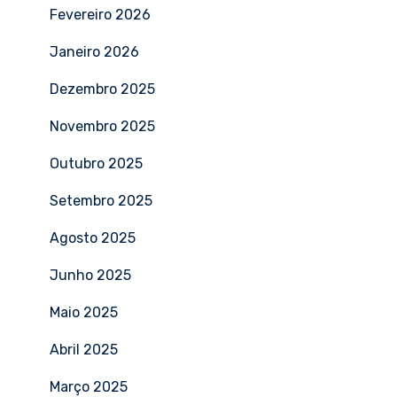
NetExperience
Fevereiro 2026
Pfsense
Janeiro 2026
Ruckus
Dezembro 2025
Ruijie | Reyee
Novembro 2025
Teltonika
Outubro 2025
Tp-link
Setembro 2025
Ubiquiti Unifi
Agosto 2025
WatchGuard
Junho 2025
Xirrus
Maio 2025
ZyXEL
Abril 2025
Março 2025