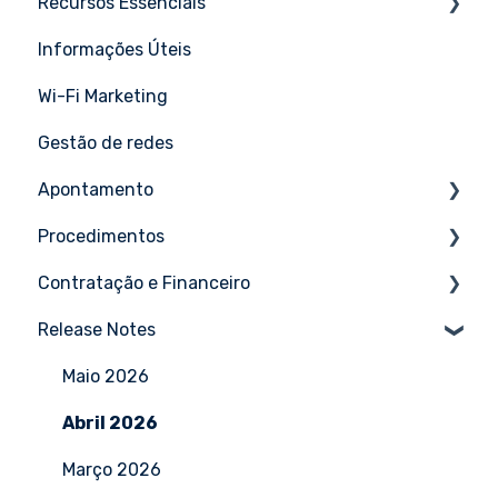
Recursos Essenciais
Cambium
Tutoriais
Informações Úteis
Cisco
Tutoriais
Wi-Fi Marketing
Draytek
Gestão de redes
EdgeCore
Apontamento
Extreme Networks
Procedimentos
Fortigate
Tutoriais
Contratação e Financeiro
GrandStream
Tutoriais
Release Notes
Huawei
Tutoriais
Intelbras
Maio 2026
Mikrotik
Abril 2026
Motorola Wing (Extreme)
Março 2026