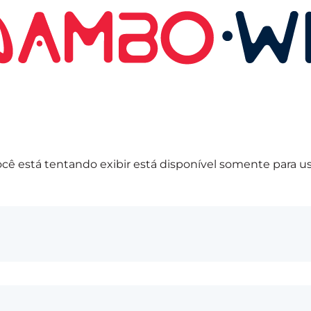
cê está tentando exibir está disponível somente para u