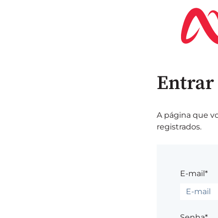
Entrar
A página que vo
registrados.
E-mail*
Senha*