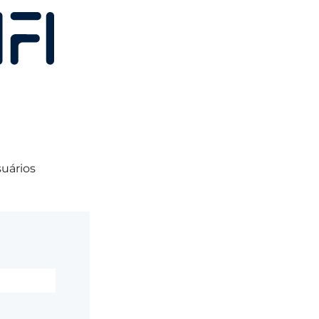
suários